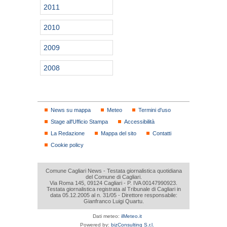
2011
2010
2009
2008
News su mappa
Meteo
Termini d'uso
Stage all'Ufficio Stampa
Accessibilità
La Redazione
Mappa del sito
Contatti
Cookie policy
Comune Cagliari News - Testata giornalistica quotidiana
del Comune di Cagliari.
Via Roma 145, 09124 Cagliari - P. IVA 00147990923.
Testata giornalistica registrata al Tribunale di Cagliari in
data 05.12.2005 al n. 31/05 - Direttore responsabile:
Gianfranco Luigi Quartu.
Dati meteo:
ilMeteo.it
Powered by:
bizConsulting S.r.l.