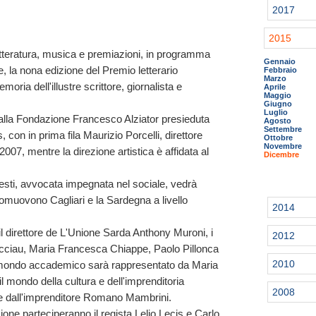
2017
2015
etteratura, musica e premiazioni, in programma
Gennaio
e, la nona edizione del Premio letterario
Febbraio
Marzo
moria dell'illustre scrittore, giornalista e
Aprile
Maggio
Giugno
Luglio
alla Fondazione Francesco Alziator presieduta
Agosto
Settembre
con in prima fila Maurizio Porcelli, direttore
Ottobre
Novembre
007, mentre la direzione artistica è affidata al
Dicembre
resti, avvocata impegnata nel sociale, vedrà
promuovono Cagliari e la Sardegna a livello
2014
 il direttore de L'Unione Sarda Anthony Muroni, i
2012
 Picciau, Maria Francesca Chiappe, Paolo Pillonca
2010
Il mondo accademico sarà rappresentato da Maria
il mondo della cultura e dell'imprenditoria
2008
 e dall'imprenditore Romano Mambrini.
zione parteciperanno il regista Lelio Lecis e Carlo