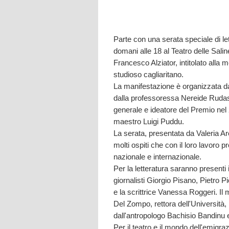
Parte con una serata speciale di l
domani alle 18 al Teatro delle Salin
Francesco Alziator, intitolato alla me
studioso cagliaritano.
La manifestazione è organizzata d
dalla professoressa Nereide Rudas, 
generale e ideatore del Premio nel 2
maestro Luigi Puddu.
La serata, presentata da Valeria A
molti ospiti che con il loro lavoro 
nazionale e internazionale.
Per la letteratura saranno presenti
giornalisti Giorgio Pisano, Pietro
e la scrittrice Vanessa Roggeri. 
Del Zompo, rettora dell'Università, 
dall'antropologo Bachisio Bandinu
Per il teatro e il mondo dell'emigra