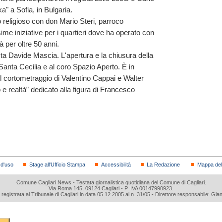
a" a Sofia, in Bulgaria.
religioso con don Mario Steri, parroco
sime iniziative per i quartieri dove ha operato con
à per oltre 50 anni.
sta Davide Mascia. L'apertura e la chiusura della
 Santa Cecilia e al coro Spazio Aperto. È in
 cortometraggio di Valentino Cappai e Walter
o e realtà” dedicato alla figura di Francesco
 d'uso
Stage all'Ufficio Stampa
Accessibilità
La Redazione
Mappa del 
Comune Cagliari News - Testata giornalistica quotidiana del Comune di Cagliari.
Via Roma 145, 09124 Cagliari - P. IVA 00147990923.
a registrata al Tribunale di Cagliari in data 05.12.2005 al n. 31/05 - Direttore responsabile: Gia