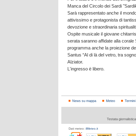
Manca del Circolo dei Sardi "Sardik
Sarà rappresentato anche il mondo 
attivissimo e protagonista di tantis
devozione e straordinaria spiritualit
Ospite musicale il giovane chitarri
serata saranno affidate alla corale
programma anche la proiezione del
Santus “Al di là del vetro, tra sogn
Alziator.
L'ingresso è libero.
News su mappa
Meteo
Termini
Testata giornalistic
Dati meteo:
ilMeteo.it