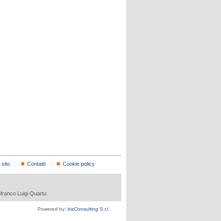
sito
Contatti
Cookie policy
nfranco Luigi Quartu.
Powered by:
bizConsulting S.r.l.