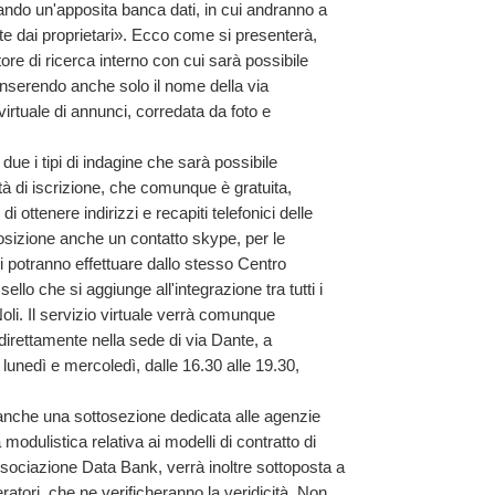
uttando un'apposita banca dati, in cui andranno a
ite dai proprietari». Ecco come si presenterà,
ore di ricerca interno con cui sarà possibile
inserendo anche solo il nome della via
virtuale di annunci, corredata da foto e
 i tipi di indagine che sarà possibile
à di iscrizione, che comunque è gratuita,
i ottenere indirizzi e recapiti telefonici delle
osizione anche un contatto skype, per le
i potranno effettuare dallo stesso Centro
ssello che si aggiunge all'integrazione tra tutti i
li. Il servizio virtuale verrà comunque
 direttamente nella sede di via Dante, a
 lunedì e mercoledì, dalle 16.30 alle 19.30,
nche una sottosezione dedicata alle agenzie
 modulistica relativa ai modelli di contratto di
'associazione Data Bank, verrà inoltre sottoposta a
eratori, che ne verificheranno la veridicità. Non