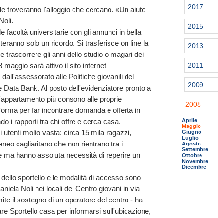
2017
ede troveranno l'alloggio che cercano. «Un aiuto
Noli.
2015
 facoltà universitarie con gli annunci in bella
teranno solo un ricordo. Si trasferisce on line la
2013
 trascorrere gli anni dello studio o magari dei
28 maggio sarà attivo il sito internet
2011
 dall'assessorato alle Politiche giovanili del
2009
 Data Bank. Al posto dell'evidenziatore pronto a
 l'appartamento più consono alle proprie
2008
forma per far incontrare domanda e offerta in
ndo i rapporti tra chi offre e cerca casa.
Aprile
Maggio
 utenti molto vasta: circa 15 mila ragazzi,
Giugno
Luglio
teneo cagliaritano che non rientrano tra i
Agosto
Settembre
te ma hanno assoluta necessità di reperire un
Ottobre
Novembre
Dicembre
ello sportello e le modalità di accesso sono
Daniela Noli nei locali del Centro giovani in via
ite il sostegno di un operatore del centro - ha
are Sportello casa per informarsi sull'ubicazione,