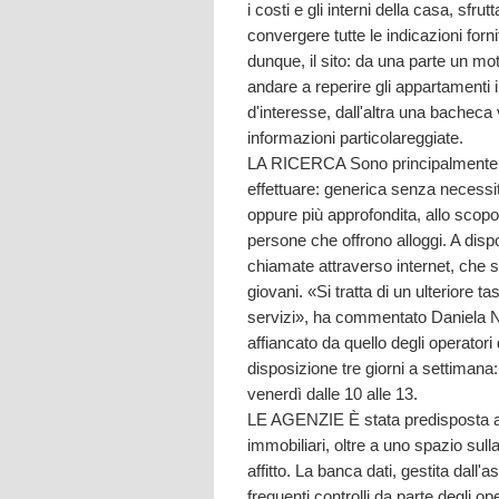
i costi e gli interni della casa, sfr
convergere tutte le indicazioni forn
dunque, il sito: da una parte un mot
andare a reperire gli appartamenti 
d'interesse, dall'altra una bacheca 
informazioni particolareggiate.
LA RICERCA Sono principalmente due
effettuare: generica senza necessit
oppure più approfondita, allo scopo d
persone che offrono alloggi. A disp
chiamate attraverso internet, che s
giovani. «Si tratta di un ulteriore ta
servizi», ha commentato Daniela No
affiancato da quello degli operatori
disposizione tre giorni a settimana:
venerdì dalle 10 alle 13.
LE AGENZIE È stata predisposta a
immobiliari, oltre a uno spazio sulla
affitto. La banca dati, gestita dall
frequenti controlli da parte degli op