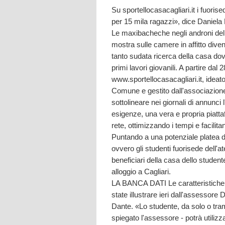
Su sportellocasacagliari.it i fuoris
per 15 mila ragazzi», dice Daniela 
Le maxibacheche negli androni delle
mostra sulle camere in affitto diven
tanto sudata ricerca della casa dove
primi lavori giovanili. A partire dal 
www.sportellocasacagliari.it, ideato
Comune e gestito dall'associazione
sottolineare nei giornali di annunci
esigenze, una vera e propria piatta
rete, ottimizzando i tempi e facilita
Puntando a una potenziale platea di
ovvero gli studenti fuorisede dell'a
beneficiari della casa dello studen
alloggio a Cagliari.
LA BANCA DATI Le caratteristiche d
state illustrare ieri dall'assessore 
Dante. «Lo studente, da solo o tram
spiegato l'assessore - potrà utilizz