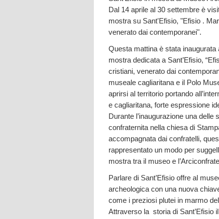
Dal 14 aprile al 30 settembre è vis
mostra su Sant'Efisio, "Efisio . Mart
venerato dai contemporanei".
Questa mattina è stata inaugurata 
mostra dedicata a Sant’Efisio, “Efis
cristiani, venerato dai contemporan
museale cagliaritana e il Polo Mus
aprirsi al territorio portando all’i
e cagliaritana, forte espressione id
Durante l’inaugurazione una delle st
confraternita nella chiesa di Stamp
accompagnata dai confratelli, ques
rappresentato un modo per suggella
mostra tra il museo e l’Arciconfrate
Parlare di Sant’Efisio offre al museo
archeologica con una nuova chiave 
come i preziosi plutei in marmo del
Attraverso la storia di Sant’Efisio 