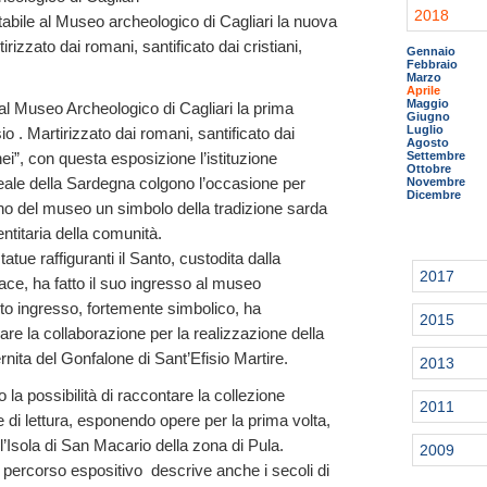
2018
itabile al Museo archeologico di Cagliari la nuova
irizzato dai romani, santificato dai cristiani,
Gennaio
Febbraio
Marzo
Aprile
Maggio
al Museo Archeologico di Cagliari la prima
Giugno
Luglio
io . Martirizzato dai romani, santificato dai
Agosto
Settembre
ei”, con questa esposizione l’istituzione
Ottobre
eale della Sardegna colgono l’occasione per
Novembre
Dicembre
nterno del museo un simbolo della tradizione sarda
entitaria della comunità.
atue raffiguranti il Santo, custodita dalla
2017
ace, ha fatto il suo ingresso al museo
to ingresso, fortemente simbolico, ha
2015
re la collaborazione per la realizzazione della
rnita del Gonfalone di Sant’Efisio Martire.
2013
 la possibilità di raccontare la collezione
2011
di lettura, esponendo opere per la prima volta,
l’Isola di San Macario della zona di Pula.
2009
il percorso espositivo descrive anche i secoli di