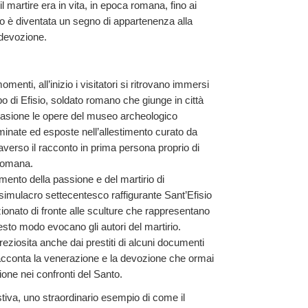
il martire era in vita, in epoca romana, fino ai
anto è diventata un segno di appartenenza alla
 devozione.
momenti, all’inizio i visitatori si ritrovano immersi
po di Efisio, soldato romano che giunge in città
ccasione le opere del museo archeologico
minate ed esposte nell’allestimento curato da
verso il racconto in prima persona proprio di
 romana.
omento della passione e del martirio di
l simulacro settecentesco raffigurante Sant’Efisio
izionato di fronte alle sculture che rappresentano
esto modo evocano gli autori del martirio.
reziosita anche dai prestiti di alcuni documenti
 racconta la venerazione e la devozione che ormai
ione nei confronti del Santo.
tiva, uno straordinario esempio di come il