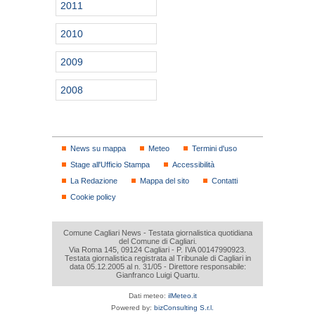
2011
2010
2009
2008
News su mappa
Meteo
Termini d'uso
Stage all'Ufficio Stampa
Accessibilità
La Redazione
Mappa del sito
Contatti
Cookie policy
Comune Cagliari News - Testata giornalistica quotidiana
del Comune di Cagliari.
Via Roma 145, 09124 Cagliari - P. IVA 00147990923.
Testata giornalistica registrata al Tribunale di Cagliari in
data 05.12.2005 al n. 31/05 - Direttore responsabile:
Gianfranco Luigi Quartu.
Dati meteo:
ilMeteo.it
Powered by:
bizConsulting S.r.l.