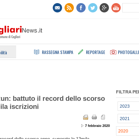
RASSEGNA STAMPA
REPORTAGE
PHOTOGALL
ilità
FILTRA PE
: battuto il record dello scorso
la iscrizioni
2023
2021
7 febbraio 2020
2020
record dello scorso anno, superate le 13mila