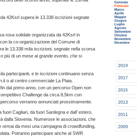
Gennaio
Febbraio
Marzo
Aprile
 da 42Ksrl supera le 13.338 iscrizioni segnate
Maggio
Giugno
Luglio
Agosto
Settembre
a rosa solidale organizzata da 42Ksrl in
Ottobre
Novembre
, con la co-organizzazione del Comune di
Dicembre
pera le 13.338 mila iscrizioni, segnate nella scorsa
 più di un mese al grande evento, che si
2019
a partecipanti, e le iscrizioni continuano senza
2017
.it o al centro commerciale La Plaia.
 fin dal primo anno, con un percorso Open non
2015
competitivo Challenge da circa 8,5km con
o e percorso verranno annunciati prossimamente.
2013
da fuori Cagliari, da fuori Sardegna e dall’ estero,
2011
à dalla Slovenia. Numerose le associazioni, che
are ormai da mesi una campagna di crowdfunding,
2009
gevolata. Potranno partecipare anche al SWR