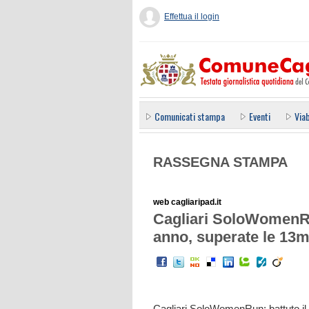
Effettua il login
Comunicati stampa
Eventi
Viab
RASSEGNA STAMPA
web cagliaripad.it
Cagliari SoloWomenRun
anno, superate le 13mi
Cagliari SoloWomenRun: battuto il 