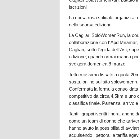
iscrizioni
La corsa rosa solidale organizzata
nella scorsa edizione
La Cagliari SoloWomenRun, la cors
collaborazione con l’ Apd Miramar
Cagliari, sotto l’egida dell’ Asi, su
edizione, quando ormai manca poco
svolgerà domenica 8 marzo.
Tetto massimo fissato a quota 20mil
sosta, online sul sito solowomenrun
Confermata la formula consolidata
competitivo da circa 4,5km e uno 
classifica finale. Partenza, arriv
Tanti i gruppi iscritti finora, anche 
come un team di donne che arriver
hanno avuto la possibilità di avvi
acquisendo i pettorali a tariffa a