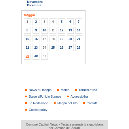
Novembre
Dicembre
Maggio
1
2
3
4
5
6
7
8
9
10
11
12
13
14
15
16
17
18
19
20
21
22
23
24
25
26
27
28
29
30
31
News su mappa
Meteo
Termini d'uso
Stage all'Ufficio Stampa
Accessibilità
La Redazione
Mappa del sito
Contatti
Cookie policy
Comune Cagliari News - Testata giornalistica quotidiana
del Comune di Cagliari.