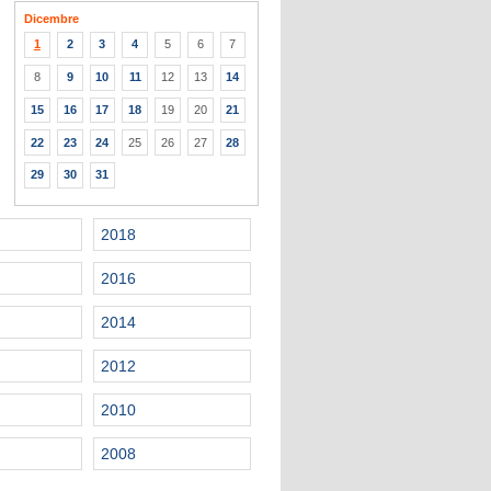
Dicembre
1
2
3
4
5
6
7
8
9
10
11
12
13
14
15
16
17
18
19
20
21
22
23
24
25
26
27
28
29
30
31
2018
2016
2014
2012
2010
2008