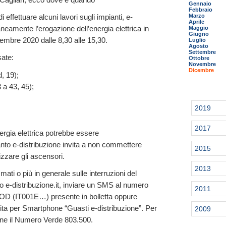
Gennaio
Febbraio
Marzo
i effettuare alcuni lavori sugli impianti, e-
Aprile
eamente l’erogazione dell’energia elettrica in
Maggio
Giugno
vembre 2020 dalle 8,30 alle 15,30.
Luglio
Agosto
Settembre
sate:
Ottobre
Novembre
Dicembre
d, 19);
 a 43, 45);
2019
2017
nergia elettrica potrebbe essere
nto e-distribuzione invita a non commettere
2015
zzare gli ascensori.
2013
ati o più in generale sulle interruzioni del
ito e-distribuzione.it, inviare un SMS al numero
2011
POD (IT001E…) presente in bolletta oppure
uita per Smartphone “Guasti e-distribuzione”. Per
2009
one il Numero Verde 803.500.