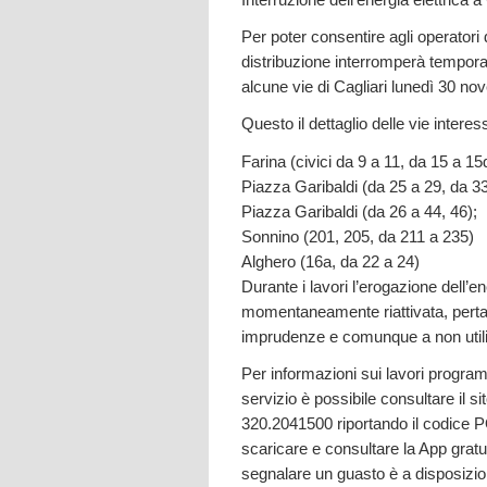
Per poter consentire agli operatori d
distribuzione interromperà temporan
alcune vie di Cagliari lunedì 30 no
Questo il dettaglio delle vie interes
Farina (civici da 9 a 11, da 15 a 15
Piazza Garibaldi (da 25 a 29, da 33
Piazza Garibaldi (da 26 a 44, 46);
Sonnino (201, 205, da 211 a 235)
Alghero (16a, da 22 a 24)
Durante i lavori l’erogazione dell’e
momentaneamente riattivata, perta
imprudenze e comunque a non utili
Per informazioni sui lavori programm
servizio è possibile consultare il s
320.2041500 riportando il codice 
scaricare e consultare la App grat
segnalare un guasto è a disposizi