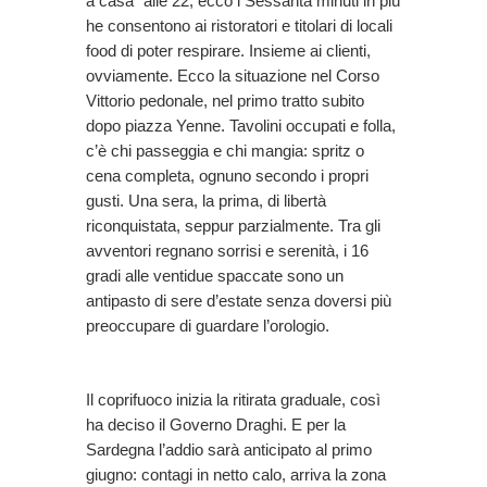
a casa” alle 22, ecco i Sessanta minuti in più
he consentono ai ristoratori e titolari di locali
food di poter respirare. Insieme ai clienti,
ovviamente. Ecco la situazione nel Corso
Vittorio pedonale, nel primo tratto subito
dopo piazza Yenne. Tavolini occupati e folla,
c’è chi passeggia e chi mangia: spritz o
cena completa, ognuno secondo i propri
gusti. Una sera, la prima, di libertà
riconquistata, seppur parzialmente. Tra gli
avventori regnano sorrisi e serenità, i 16
gradi alle ventidue spaccate sono un
antipasto di sere d’estate senza doversi più
preoccupare di guardare l’orologio.
Il coprifuoco inizia la ritirata graduale, così
ha deciso il Governo Draghi. E per la
Sardegna l’addio sarà anticipato al primo
giugno: contagi in netto calo, arriva la zona