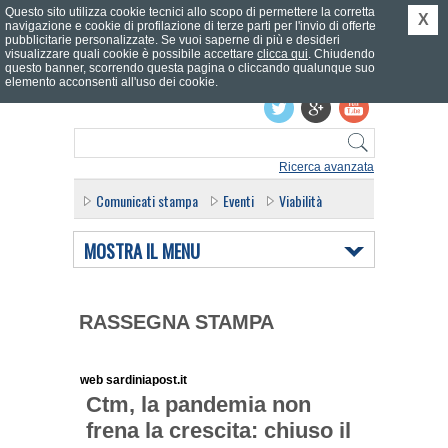
Questo sito utilizza cookie tecnici allo scopo di permettere la corretta
X
navigazione e cookie di profilazione di terze parti per l'invio di offerte
pubblicitarie personalizzate. Se vuoi saperne di più e desideri
visualizzare quali cookie è possibile accettare
clicca qui
. Chiudendo
questo banner, scorrendo questa pagina o cliccando qualunque suo
Effettua il login
elemento acconsenti all'uso dei cookie.
Ricerca avanzata
Comunicati stampa
Eventi
Viabilità
MOSTRA IL MENU
RASSEGNA STAMPA
web sardiniapost.it
Ctm, la pandemia non
frena la crescita: chiuso il