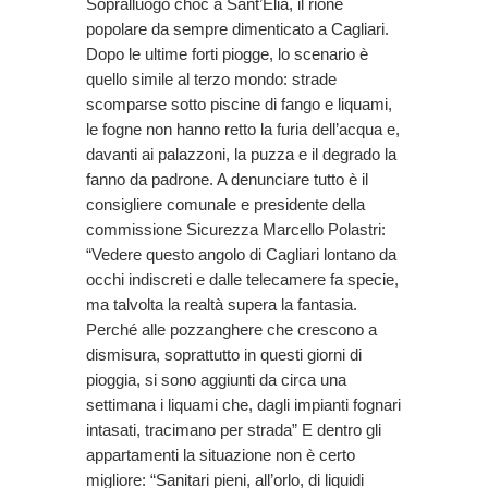
Sopralluogo choc a Sant’Elia, il rione
popolare da sempre dimenticato a Cagliari.
Dopo le ultime forti piogge, lo scenario è
quello simile al terzo mondo: strade
scomparse sotto piscine di fango e liquami,
le fogne non hanno retto la furia dell’acqua e,
davanti ai palazzoni, la puzza e il degrado la
fanno da padrone. A denunciare tutto è il
consigliere comunale e presidente della
commissione Sicurezza Marcello Polastri:
“Vedere questo angolo di Cagliari lontano da
occhi indiscreti e dalle telecamere fa specie,
ma talvolta la realtà supera la fantasia.
Perché alle pozzanghere che crescono a
dismisura, soprattutto in questi giorni di
pioggia, si sono aggiunti da circa una
settimana i liquami che, dagli impianti fognari
intasati, tracimano per strada” E dentro gli
appartamenti la situazione non è certo
migliore: “Sanitari pieni, all’orlo, di liquidi