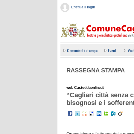
Effettua il login
Comunicati stampa
Eventi
Viab
RASSEGNA STAMPA
web Castedduonline.it
“Cagliari città senza c
bisognosi e i sofferen
Opposizione all’attacco della guerra