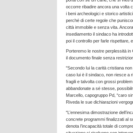
occorre ribadire ancora una volta c
i beni archeologici e storico artisti
perché di certe regole che puniscon
città immobile e senza vita. Ancor
insediamento il sindaco ha introdot
poi il controllo per farle rispettare,
Porteremo le nostre perplessità in
il documento finale senza restrizion
“Secondo lui la carità cristiana non
caso lui è il sindaco, non riesce a
fragili e talvolta con grossi probl
abbandonate a sé stesse, possibilm
Marcello, capogruppo Pd, “caro sind
Riveda le sue dichiarazioni vergogn
“L’ennesima dimostrazione dell’incap
concrete programmi finalizzati al 
denota l’incapacità totale di comp
situazione si risolvono con interven