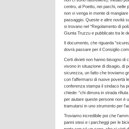
centro, al Poetto, nei parchi, nelle 
non vi venga in mente di mangiare o
passaggio. Queste e altre novità su
si trovano nel “Regolamento di pol
Giunta Truzzu e pubblicato tra le d
Il documento, che riguarda “sicure
dovrà passare per il Consiglio com
Certi divieti non hanno bisogno di 
vivono in situazione di disagio, di 
sicurezza, un fatto che troviamo g
con l’affermarsi di nuove povertà l
conferenza stampa il sindaco ha pure
chiede: “chi dimora in strada rifi
per aiutare queste persone non è uti
tramutarsi in uno strumento per l’a
Troviamo incredibile poi che l’ammi
panni stesi e i parcheggi per le bi
porta con sé un cane, che si vieti 