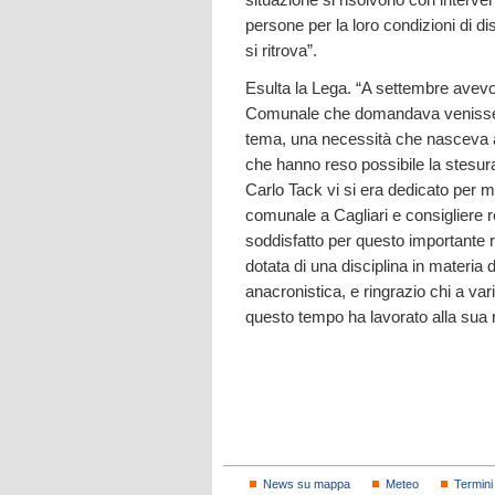
persone per la loro condizioni di di
si ritrova”.
Esulta la Lega. “A settembre avevo
Comunale che domandava venisse 
tema, una necessità che nasceva a
che hanno reso possibile la stesura 
Carlo Tack vi si era dedicato per m
comunale a Cagliari e consigliere
soddisfatto per questo importante ris
dotata di una disciplina in materi
anacronistica, e ringrazio chi a var
questo tempo ha lavorato alla sua 
News su mappa
Meteo
Termini