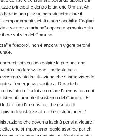
piazze principali e dentro le gallerie Ormus. Ah,
 bere in una piazza, potreste intralciare il
i comportamenti vietati e sanzionabili a Cagliari
izia e sicurezza urbana” appena approvato dalla
elibere sul sito del Comune.
zza” e “decoro”, non è ancora in vigore perché
unale.
commenti: si vogliono colpire le persone che
povertà e sofferenza con il pretesto della
ravissimo vista la situazione che stiamo vivendo
egate all’emergenza sanitaria. Durante la
 invitato i cittadini a non fare l’elemosina a chi
uta sistematicamente il sostegno del Comune. E
le fare loro l’elemosina, che rischia di
cquisto di sostanze alcoliche o stupefacenti”.
nistrazione che governa la città pensi a vietare i
ciclette, che si impongano regole assurde per chi
di mangiare e bere in una piazza. Se è vero che