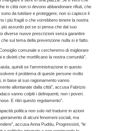
he in città non si devono abbandonare rifiuti, che
ci sono da tutelare e proteggere, non si capisce il
o i più fragili o che vorrebbero tenere la nostra
a più assurdo poi se si pensa che dal suo
to diverse nuove prescrizioni senza garantire
 e che sul tema della prevenzione nulla si è fatto.
 Consiglio comunale e cercheremo di migliorare
i e divieti che mortificano la nostra comunità”.
 aiuta, quindi se l’amministrazione in questo
 risolvere il problema di queste persone molto
emi, in base al suo ragionamento vanno
ente allontanate dalla città”, accusa Fabrizio
aco vanno colpiti i delinquenti, non i poveri.
ose. E ritiri questo regolamento”.
acità politica non solo nel tradurre in azioni
superamento di alcuni fenomeni sociali, ma
rendere”, accusa Anna Puddu, Progressisti, “le
ti e politiche integrate e non reprimendo le