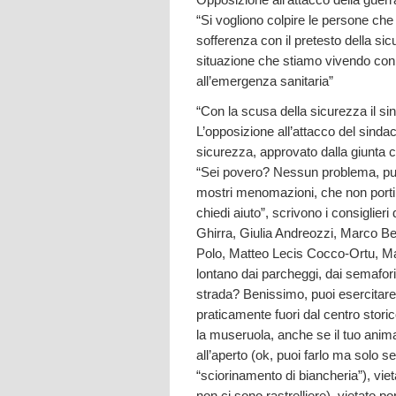
“Si vogliono colpire le persone che 
sofferenza con il pretesto della si
situazione che stiamo vivendo con 
all’emergenza sanitaria”
“Con la scusa della sicurezza il sind
L’opposizione all’attacco del sinda
sicurezza, approvato dalla giunta c
“Sei povero? Nessun problema, puo
mostri menomazioni, che non porti c
chiedi aiuto”, scrivono i consiglie
Ghirra, Giulia Andreozzi, Marco Be
Polo, Matteo Lecis Cocco-Ortu, Ma
lontano dai parcheggi, dai semafori,
strada? Benissimo, puoi esercitare 
praticamente fuori dal centro stori
la museruola, anche se il tuo anima
all’aperto (ok, puoi farlo ma solo s
“sciorinamento di biancheria”), vieta
non ci sono rastrelliere), vietato 