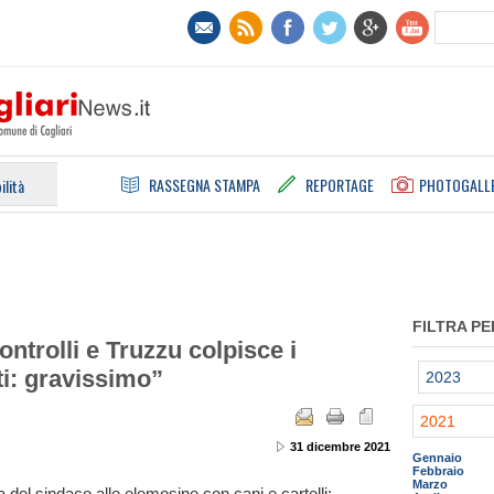
RASSEGNA STAMPA
REPORTAGE
PHOTOGALL
ilità
FILTRA PE
ontrolli e Truzzu colpisce i
ti: gravissimo”
2023
2021
31 dicembre 2021
Gennaio
Febbraio
Marzo
 del sindaco alle elemosine con cani e cartelli: