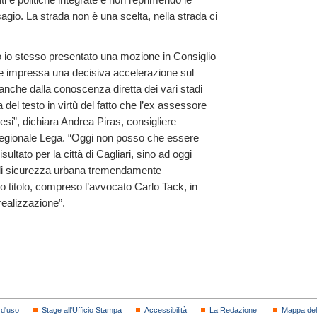
sagio. La strada non è una scelta, nella strada ci
 io stesso presentato una mozione in Consiglio
impressa una decisiva accelerazione sul
nche dalla conoscenza diretta dei vari stadi
del testo in virtù del fatto che l’ex assessore
esi”, dichiara Andrea Piras, consigliere
 regionale Lega. “Oggi non posso che essere
ultato per la città di Cagliari, sino ad oggi
a di sicurezza urbana tremendamente
io titolo, compreso l’avvocato Carlo Tack, in
realizzazione”.
 d'uso
Stage all'Ufficio Stampa
Accessibilità
La Redazione
Mappa del 