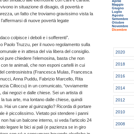
Aprile
Maggio
vivono in situazione di disagio, di povertà e
Giugno
Luglio
curezza, un fatto che troviamo gravissimo vista la
Agosto
Settembre
l’affermarsi di nuove povertà legate
Ottobre
Novembre
Dicembre
aco colpisce i deboli e i sofferenti”.
co Paolo Truzzu, per il nuovo regolamento sulla
omunale e in attesa del via libera del consiglio.
2020
i pure chiedere l’elemosina, basta che non
2018
on te animali, che non esponi cartelli in cui
ri del centrosinistra (Francesca Mulas, Francesca
2016
nucci, Anna Puddu, Fabrizio Marcello, Rita
rzia Cilloccu) in un comunicato, “ovviamente
2014
 dai negozi e dalle chiese. Sei un artista di
la tua arte, ma lontano dalle chiese, quindi
2012
co. Hai un cane al guinzaglio? Ricorda di portare
2010
le è piccolissimo. Vietato poi stendere i panni
e non hai un balcone interno, si veda l’articolo 24
2008
to legare le bici ai pali (e pazienza se in giro
portare con sé o consumare bevande alcoliche in