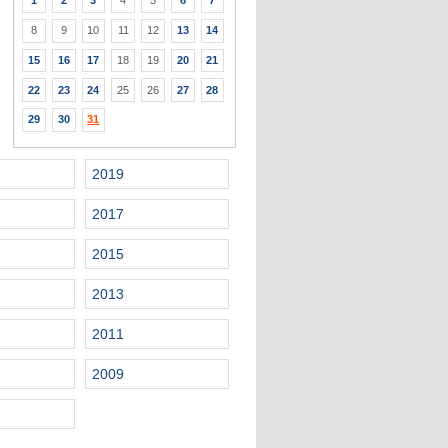
1
2
3
4
5
6
7
8
9
10
11
12
13
14
15
16
17
18
19
20
21
22
23
24
25
26
27
28
29
30
31
2019
2017
2015
2013
2011
2009