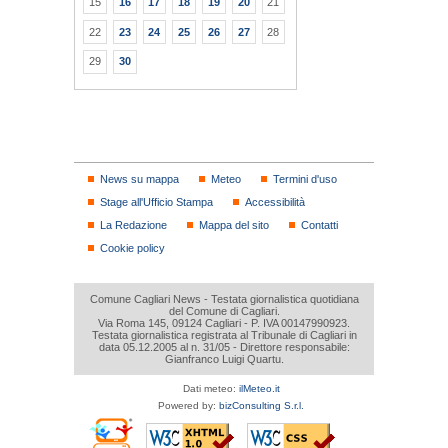
15
16
17
18
19
20
21
22
23
24
25
26
27
28
29
30
News su mappa
Meteo
Termini d'uso
Stage all'Ufficio Stampa
Accessibilità
La Redazione
Mappa del sito
Contatti
Cookie policy
Comune Cagliari News - Testata giornalistica quotidiana
del Comune di Cagliari.
Via Roma 145, 09124 Cagliari - P. IVA 00147990923.
Testata giornalistica registrata al Tribunale di Cagliari in
data 05.12.2005 al n. 31/05 - Direttore responsabile:
Gianfranco Luigi Quartu.
Dati meteo:
ilMeteo.it
Powered by:
bizConsulting S.r.l.