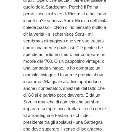
di tutti. Spero che faccia il bene del paese e
quello della Sardegna». Perchè il Pd ha
perso, incalza il vice di Riotta: «La buttimao
in politica?» scherza Soru. Mi dica dell’Unità,
chiede Sassoli. «Non ci ho pensato molto a
dir la verità - si schernisce Soru - mi
sembrava oltraggioso che venisse trattata
come una merce qualsiasi. C’è gente che
spende un milione di euro per comprare un
mobile del ’700. O un cappottino vintage, o
una lampada vintage. Io ho comprato un
giornale vintage». Un vero e prorpio show
insomma. Alla quale alla fine applaudono
anche i contestatori, spiazzati dal fatto che
di G8 si è parlato poco davvero. E da un
Soru in maniche di camicia che sembra
imparare sempre più a trattare con la gente.
«La Sardegna è Festarch - chiude il
presidente tra gli applausi - una Sardegna
che deve superare il senso di isolamento