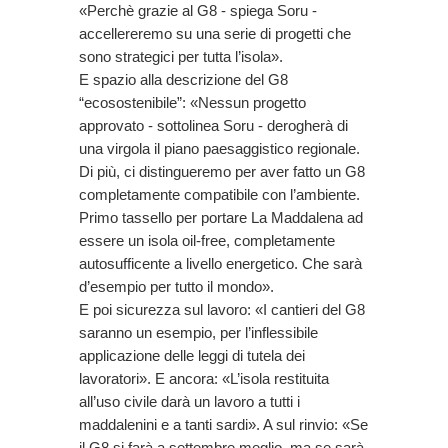
«Perchè grazie al G8 - spiega Soru -
accellereremo su una serie di progetti che
sono strategici per tutta l’isola».
E spazio alla descrizione del G8
“ecosostenibile”: «Nessun progetto
approvato - sottolinea Soru - derogherà di
una virgola il piano paesaggistico regionale.
Di più, ci distingueremo per aver fatto un G8
completamente compatibile con l’ambiente.
Primo tassello per portare La Maddalena ad
essere un isola oil-free, completamente
autosufficente a livello energetico. Che sarà
d’esempio per tutto il mondo».
E poi sicurezza sul lavoro: «I cantieri del G8
saranno un esempio, per l’inflessibile
applicazione delle leggi di tutela dei
lavoratori». E ancora: «L’isola restituita
all’uso civile darà un lavoro a tutti i
maddalenini e a tanti sardi». A sul rinvio: «Se
il G8 si farà a settembre meglio, ma se sarà