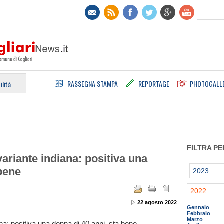
RASSEGNA STAMPA
REPORTAGE
PHOTOGALL
ilità
FILTRA PE
ariante indiana: positiva una
 bene
2023
2022
22 agosto 2022
Gennaio
Febbraio
Marzo
na: positiva una donna di 40 anni, sta bene