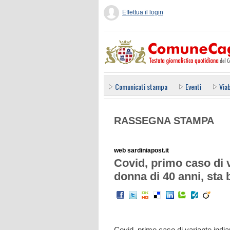
Effettua il login
Comunicati stampa
Eventi
Viab
RASSEGNA STAMPA
web sardiniapost.it
Covid, primo caso di v
donna di 40 anni, sta
Covid, primo caso di variante india