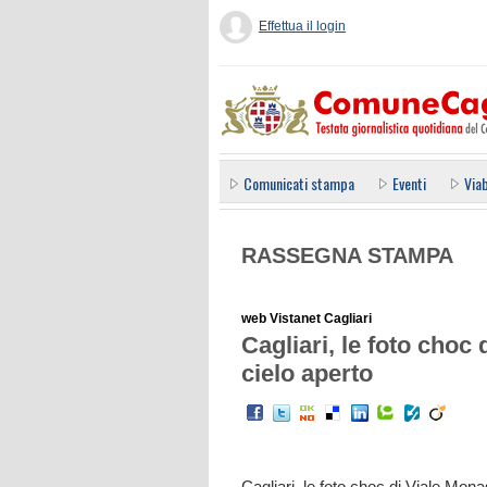
Effettua il login
Comunicati stampa
Eventi
Viab
RASSEGNA STAMPA
web Vistanet Cagliari
Cagliari, le foto choc 
cielo aperto
Cagliari, le foto choc di Viale Mona