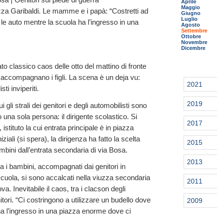
Aprile
Maggio
azza Garibaldi. Le mamme e i papà: “Costretti ad
Giugno
Luglio
le auto mentre la scuola ha l’ingresso in una
Agosto
Settembre
Ottobre
Novembre
Dicembre
ato classico caos delle otto del mattino di fronte
ori accompagnano i figli. La scena è un deja vu:
2021
ti inviperiti.
2019
 gli strali dei genitori e degli automobilisti sono
 una sola persona: il dirigente scolastico. Si
2017
istituto la cui entrata principale è in piazza
iziali (si spera), la dirigenza ha fatto la scelta
2015
mbini dall’entrata secondaria di via Bosa.
2013
 i bambini, accompagnati dai genitori in
scuola, si sono accalcati nella viuzza secondaria
2011
ova. Inevitabile il caos, tra i clacson degli
itori. “Ci costringono a utilizzare un budello dove
2009
a l’ingresso in una piazza enorme dove ci