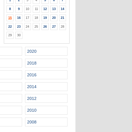
1
2
3
4
5
6
7
8
9
10
11
12
13
14
15
16
17
18
19
20
21
22
23
24
25
26
27
28
29
30
2020
2018
2016
2014
2012
2010
2008