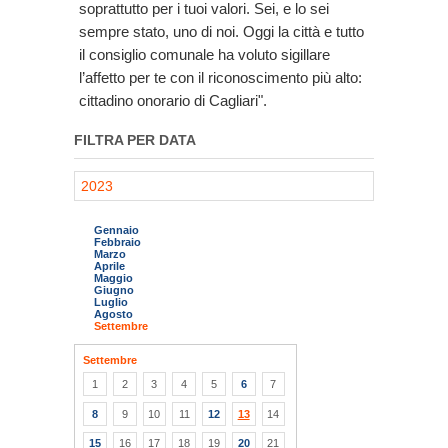
soprattutto per i tuoi valori. Sei, e lo sei
sempre stato, uno di noi. Oggi la città e tutto
il consiglio comunale ha voluto sigillare
l’affetto per te con il riconoscimento più alto:
cittadino onorario di Cagliari".
FILTRA PER DATA
2023
Gennaio
Febbraio
Marzo
Aprile
Maggio
Giugno
Luglio
Agosto
Settembre
Settembre
1
2
3
4
5
6
7
8
9
10
11
12
13
14
15
16
17
18
19
20
21