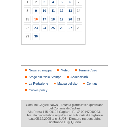
1
2
3
4
5
6
7
8
9
10
11
12
13
14
15
16
17
18
19
20
21
22
23
24
25
26
27
28
29
30
News su mappa
Meteo
Termini d'uso
Stage all'Ufficio Stampa
Accessibilità
La Redazione
Mappa del sito
Contatti
Cookie policy
Comune Cagliari News - Testata giornalistica quotidiana
del Comune di Cagliari.
Via Roma 145, 09124 Cagliari - P. IVA 00147990923.
Testata giornalistica registrata al Tribunale di Cagliari in
data 05.12.2005 al n. 31/05 - Direttore responsabile:
Gianfranco Luigi Quartu.