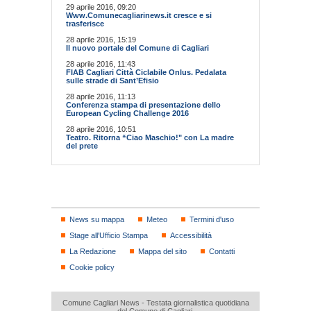
29 aprile 2016, 09:20
Www.Comunecagliarinews.it cresce e si
trasferisce
28 aprile 2016, 15:19
Il nuovo portale del Comune di Cagliari
28 aprile 2016, 11:43
FIAB Cagliari Città Ciclabile Onlus. Pedalata
sulle strade di Sant’Efisio
28 aprile 2016, 11:13
Conferenza stampa di presentazione dello
European Cycling Challenge 2016
28 aprile 2016, 10:51
Teatro. Ritorna “Ciao Maschio!" con La madre
del prete
News su mappa
Meteo
Termini d'uso
Stage all'Ufficio Stampa
Accessibilità
La Redazione
Mappa del sito
Contatti
Cookie policy
Comune Cagliari News - Testata giornalistica quotidiana