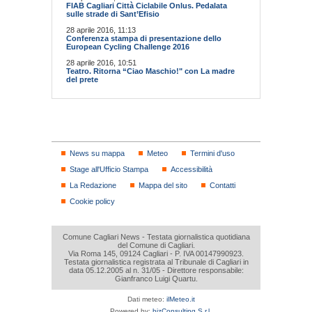
FIAB Cagliari Città Ciclabile Onlus. Pedalata
sulle strade di Sant’Efisio
28 aprile 2016, 11:13
Conferenza stampa di presentazione dello
European Cycling Challenge 2016
28 aprile 2016, 10:51
Teatro. Ritorna “Ciao Maschio!" con La madre
del prete
News su mappa
Meteo
Termini d'uso
Stage all'Ufficio Stampa
Accessibilità
La Redazione
Mappa del sito
Contatti
Cookie policy
Comune Cagliari News - Testata giornalistica quotidiana
del Comune di Cagliari.
Via Roma 145, 09124 Cagliari - P. IVA 00147990923.
Testata giornalistica registrata al Tribunale di Cagliari in
data 05.12.2005 al n. 31/05 - Direttore responsabile:
Gianfranco Luigi Quartu.
Dati meteo:
ilMeteo.it
Powered by:
bizConsulting S.r.l.