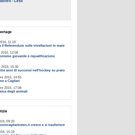
lavoro - Cesil
portage
016, 11:18
a il Referendum sulle trivellazioni in mare
 2016, 12:08
onismo giovanile e riqualificazione
e
 2015, 15:30
tte anni di successi nell'hockey su prato
re 2015, 14:55
ne a Cagliari
re 2015, 17:08
mica degli animali
tizie
016, 09:20
ecagliarinews.it cresce e si trasferisce
016, 15:19