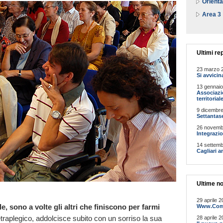
Orienta
Area 3
Ultimi re
23 marzo 2
Si avvicin
13 gennaio
Associazi
territorial
9 dicembre
Settantase
26 novemb
Integrazio
14 settemb
Cagliari a
Ultime no
29 aprile 2
 sono a volte gli altri che finiscono per farmi
Www.Comun
etraplegico, addolcisce subito con un sorriso la sua
28 aprile 2