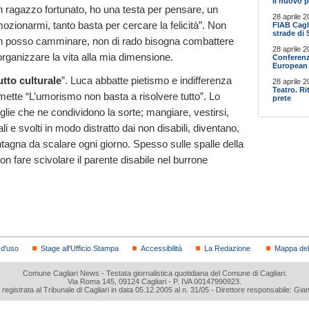
Il nuovo p
 ragazzo fortunato, ho una testa per pensare, un
28 aprile 2
zionarmi, tanto basta per cercare la felicità”. Non
FIAB Cagli
strade di 
 non posso camminare, non di rado bisogna combattere
28 aprile 2
organizzare la vita alla mia dimensione.
Conferenz
European 
tto culturale
”. Luca abbatte pietismo e indifferenza
28 aprile 2
Teatro. R
mmette “L’umorismo non basta a risolvere tutto”. Lo
prete
iglie che ne condividono la sorte; mangiare, vestirsi,
i e svolti in modo distratto dai non disabili, diventano,
ntagna da scalare ogni giorno. Spesso sulle spalle della
 non fare scivolare il parente disabile nel burrone
 d'uso
Stage all'Ufficio Stampa
Accessibilità
La Redazione
Mappa del 
Comune Cagliari News - Testata giornalistica quotidiana del Comune di Cagliari.
Via Roma 145, 09124 Cagliari - P. IVA 00147990923.
a registrata al Tribunale di Cagliari in data 05.12.2005 al n. 31/05 - Direttore responsabile: Gia