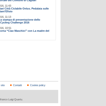
ortale del Comune di Cagliari
016, 11:43
ari Città Ciclabile Onlus. Pedalata sulle
Sant’Efisio
016, 11:13
a stampa di presentazione dello
Cycling Challenge 2016
016, 10:51
itorna “Ciao Maschio!" con La madre del
sito
Contatti
Cookie policy
nfranco Luigi Quartu.