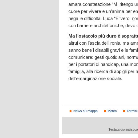
amara constatazione “Mi ritengo un
cuore per vivere e un’anima per emo
nega le difficoltà, Luca “E’ vero,
con barriere architettoniche, devo 
Ma l’ostacolo più duro è soprattu
altrui con l’ascia dell’ironia, ma a
sanno bene i disabili gravi e le fam
comunicare: gesti quotidiani, normal
per i portatori di handicap, una mo
famiglia, alla ricerca di appigli per
dell’emarginazione sociale.
News su mappa
Meteo
Termini
Testata giornalistic