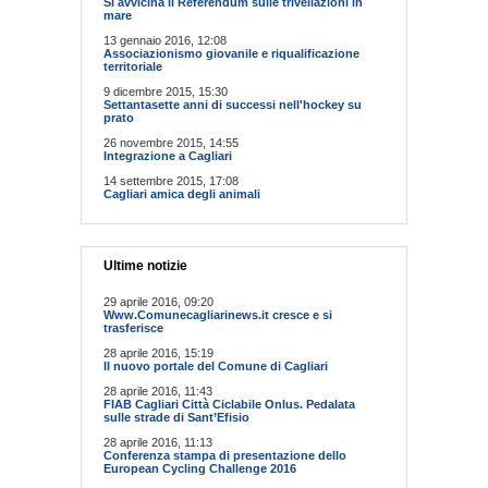
Si avvicina il Referendum sulle trivellazioni in
mare
13 gennaio 2016, 12:08
Associazionismo giovanile e riqualificazione
territoriale
9 dicembre 2015, 15:30
Settantasette anni di successi nell'hockey su
prato
26 novembre 2015, 14:55
Integrazione a Cagliari
14 settembre 2015, 17:08
Cagliari amica degli animali
Ultime notizie
29 aprile 2016, 09:20
Www.Comunecagliarinews.it cresce e si
trasferisce
28 aprile 2016, 15:19
Il nuovo portale del Comune di Cagliari
28 aprile 2016, 11:43
FIAB Cagliari Città Ciclabile Onlus. Pedalata
sulle strade di Sant’Efisio
28 aprile 2016, 11:13
Conferenza stampa di presentazione dello
European Cycling Challenge 2016