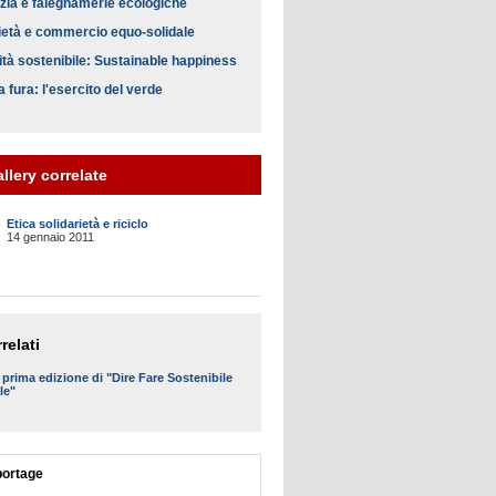
izia e falegnamerie ecologiche
ietà e commercio equo-solidale
cità sostenibile: Sustainable happiness
a fura: l'esercito del verde
llery correlate
Etica solidarietà e riciclo
14 gennaio 2011
relati
a prima edizione di "Dire Fare Sostenibile
le"
portage