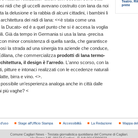
Teatro. R
osi nidi che gli uccelli avevano costruito con lana da noi
prete
la delusione e la rabbia di alcuni cittadini, i bambini li
 architettura dei nidi di lana: <<è stata come una
a la Ducato- ed è a quel punto che si è accesa la voglia
atili. Già da tempo in Germania si usa la lana -precisa
 con minor consistenza di quella sarda, che garantisce
e così la strada ad una sinergia tra aziende che conduce,
i Edilana, che commercializza
prodotti di lana termo-
rchitettura, il design è l'arredo
. L'anno scorso, con la
i, pitture e intonaci realizzati con le eccedenze naturali
latte, birra e vino. <
>.
è possibile un’esperienza analoga anche in città dalle
ni più vaghe? <
 d'uso
Stage all'Ufficio Stampa
Accessibilità
La Redazione
Mappa del 
Comune Cagliari News - Testata giornalistica quotidiana del Comune di Cagliari.
Via Roma 145, 09124 Cagliari - P. IVA 00147990923.