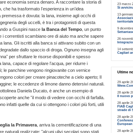
fare economia senza denaro. A raccontare la storia di
23 marzo 2
Si avvicin
 che ha trasformato l'esperienza in un'idea
13 gennaio
a premessa è dovuta: la lana, insieme agli occhi di
Associazi
territorial
ngegneria degli uccelli, è tra i protagonisti di questa
9 dicembre
quando a Guspini nasce
la Banca del Tempo
, un punto
Settantase
ove i correntisti scambiano ore di aiuto ma anche sapere
26 novemb
lana. Gli iscritti alla banca si attivano subito con un
Integrazio
degradate dallo spaccio di droga. Ognuno insegna agli
14 settemb
Cagliari a
nonna" per sfruttare le risorse disponibili e spesso
la lana, capace di regolare l'acqua, per ridurre i
tili; le panchine vengono ringiovanite con vernice
Ultime no
tengono colori per creare pinacoteche a cielo aperto; Il
29 aprile 2
uggine; le eccedenze di limone danno detersivi naturali.
Www.Comun
 sottolinea Daniela Ducato, è anche un esempio di
28 aprile 2
Il nuovo p
 scoperte anche "il modo di vedere con occhi di farfalla.
28 aprile 2
 infatti quelle da cui si ottengono i colori più forti, utili
FIAB Cagli
strade di 
28 aprile 2
Conferenz
European 
veglia la Primavera
, arriva la cementificazione di una
28 aprile 2
 naturali realizzate: "alcuni ulivi secolari sono stati