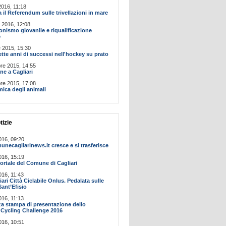
016, 11:18
a il Referendum sulle trivellazioni in mare
 2016, 12:08
onismo giovanile e riqualificazione
e
 2015, 15:30
tte anni di successi nell'hockey su prato
re 2015, 14:55
ne a Cagliari
re 2015, 17:08
mica degli animali
tizie
016, 09:20
ecagliarinews.it cresce e si trasferisce
016, 15:19
ortale del Comune di Cagliari
016, 11:43
ari Città Ciclabile Onlus. Pedalata sulle
Sant’Efisio
016, 11:13
a stampa di presentazione dello
Cycling Challenge 2016
016, 10:51