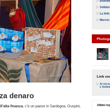
Bioedil
Solidar
La feli
Marrai 
Photoga
Link cor
Al via l
e Solida
za denaro
Ultimi re
l'alta finanza
, c'è un paese in Sardegna, Guspini,