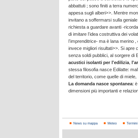
abbattuti ; sono finiti a terra numer
appesa sugli alberi>>. Mentre monta 
invitano a soffermarsi sulla geniale
richiesta a guardare avanti -ricord
di imitare l'idea costruttiva dei vol
l'imprenditrice- ma è lana merino ,
invece migliori risultati>>. Si apr
senza soldi pubblici, al sorgere d
acustici isolanti
per l'edilizia
,
l'a
stessa filosofia nasce Edilatte: malt
del territorio, come quelle di miele, 
La domanda nasce spontanea
: 
dimensioni più importanti e relazio
News su mappa
Meteo
Termini