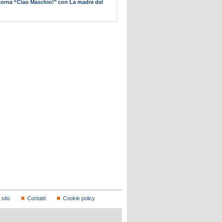
itorna “Ciao Maschio!" con La madre del
sito
Contatti
Cookie policy