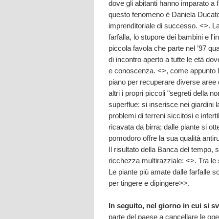
dove gli abitanti hanno imparato a 
questo fenomeno è Daniela Ducato,
imprenditoriale di successo. <
>. L
farfalla, lo stupore dei bambini e l'i
piccola favola che parte nel ’97 
di incontro aperto a tutte le età d
e conoscenza. <
>, come appunto la 
piano per recuperare diverse aree 
altri i propri piccoli "segreti della 
superflue: si inserisce nei giardini 
problemi di terreni siccitosi e infer
ricavata da birra; dalle piante si ot
pomodoro offre la sua qualità antir
Il risultato della Banca del tempo,
ricchezza multirazziale: <
>. Tra le
Le piante più amate dalle farfalle sono
per tingere e dipingere>>.
In seguito, nel giorno in cui si s
parte del paese a cancellare le opere