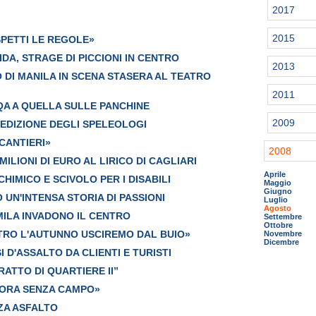
2017
2015
SPETTI LE REGOLE»
DA, STRAGE DI PICCIONI IN CENTRO
2013
 DI MANILA IN SCENA STASERA AL TEATRO
2011
A A QUELLA SULLE PANCHINE
2009
EDIZIONE DEGLI SPELEOLOGI
 CANTIERI»
2008
MILIONI DI EURO AL LIRICO DI CAGLIARI
Aprile
HIMICO E SCIVOLO PER I DISABILI
Maggio
Giugno
O UN'INTENSA STORIA DI PASSIONI
Luglio
Agosto
 MILA INVADONO IL CENTRO
Settembre
Ottobre
TRO L'AUTUNNO USCIREMO DAL BUIO»
Novembre
Dicembre
 D'ASSALTO DA CLIENTI E TURISTI
TRATTO DI QUARTIERE II”
CORA SENZA CAMPO»
ZA ASFALTO