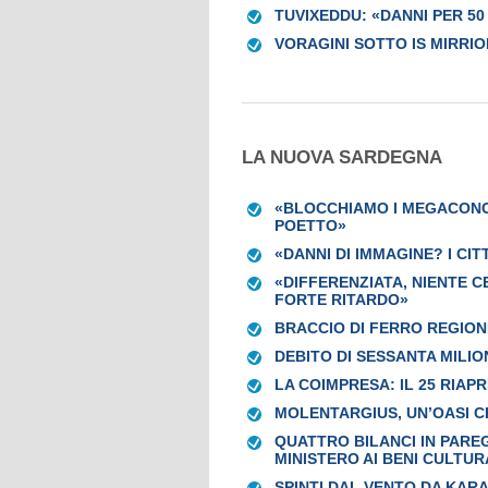
TUVIXEDDU: «DANNI PER 50
VORAGINI SOTTO IS MIRRIO
LA NUOVA SARDEGNA
«BLOCCHIAMO I MEGACONCE
POETTO»
«DANNI DI IMMAGINE? I CIT
«DIFFERENZIATA, NIENTE C
FORTE RITARDO»
BRACCIO DI FERRO REGIO
DEBITO DI SESSANTA MILIO
LA COIMPRESA: IL 25 RIAPR
MOLENTARGIUS, UN’OASI C
QUATTRO BILANCI IN PARE
MINISTERO AI BENI CULTUR
SPINTI DAL VENTO DA KARA