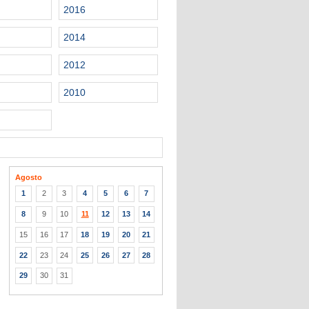
2016
2014
2012
2010
Agosto
1
2
3
4
5
6
7
8
9
10
11
12
13
14
15
16
17
18
19
20
21
22
23
24
25
26
27
28
29
30
31